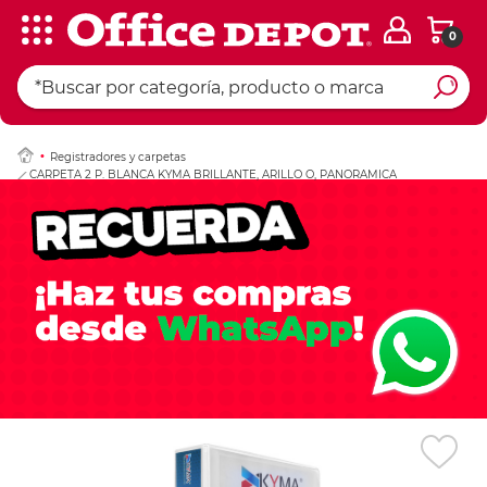
0
Ingresar Codigo Pos
Registradores y carpetas
CARPETA 2 P. BLANCA KYMA BRILLANTE, ARILLO O, PANORAMICA