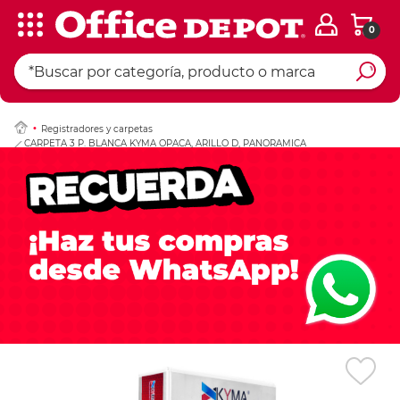
0
Ingresar Codigo Pos
Registradores y carpetas
CARPETA 3 P. BLANCA KYMA OPACA, ARILLO D, PANORAMICA