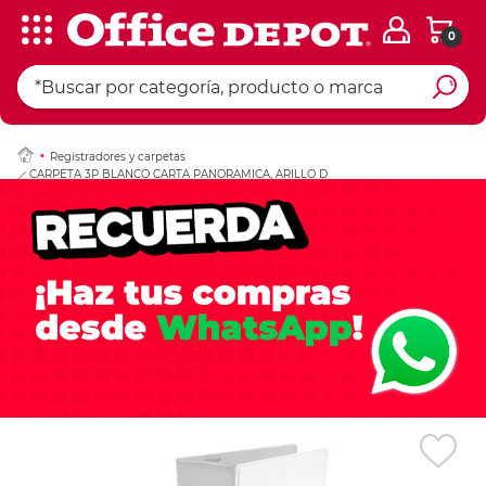
0
Ingresar Codigo Pos
Registradores y carpetas
CARPETA 3P BLANCO CARTA PANORAMICA, ARILLO D