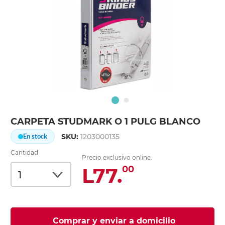
CARPETA STUDMARK O 1 PULG BLANCO
SKU:
1203000135
En stock
Cantidad
Precio exclusivo online:
L77.
00
Comprar y enviar a domicilio