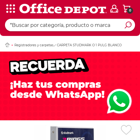
0
Ingresar Codigo Pos
Registradores y carpetas
CARPETA STUDMARK O 1 PULG BLANCO