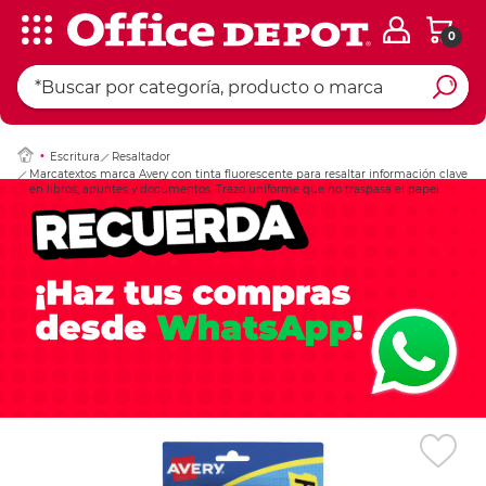
0
Ingresar Codigo Pos
Escritura
Resaltador
Marcatextos marca Avery con tinta fluorescente para resaltar información clave
en libros, apuntes y documentos. Trazo uniforme que no traspasa el papel.