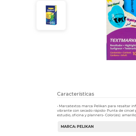
Etiquetas i
Refuerzos 
Características
• Marcatextos marca Pelikan para resaltar in
vibrante con secado rápido• Punta de cincel 
estudio, oficina y planners• Color(es): amarill
MARCA: PELIKAN