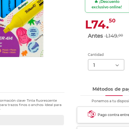
🔥 ¡Descuento
nkjet y láser
Ver más
Ver más
Ver más
Ver m
Ver m
Ver m
Ver m
exclusivo online!
para carpeta
Ver más
L74.
50
L149.
00
Cantidad
Métodos de pa
formación clave• Tinta fluorescente
Ponemos a tu disposi
para trazos finos o anchos• Ideal para
o
Pago contra entr