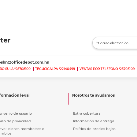
ter
teshn@officedepot.com.hn
RO SULA *25708100
TEGUCIGALPA *22140499
VENTAS POR TELÉFONO *25708109
formación legal
Nosotros te ayudamos
onvenio de usuario
Extra cobertura
viso de privacidad
Información de entrega
evoluciones reembolsos o
Política de precios bajos
ambios