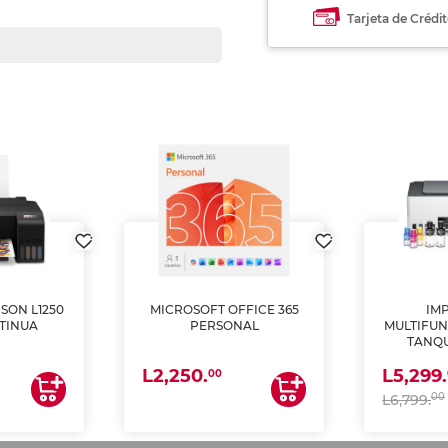
Tarjeta de Crédi
SON L1250
MICROSOFT OFFICE 365
IM
TINUA
PERSONAL
MULTIFUN
TANQU
(IMPRI
L2,250.
L5,299.
ES
00
00
L6,799.