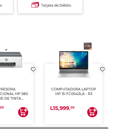
to
Tarjeta de Débito
PRESORA
COMPUTADORA LAPTOP
CIONAL HP 580
HP 15-FC0043LA - R3
E DE TINTA
ME, COPIA Y
L15,999.
CANEA)
00
00