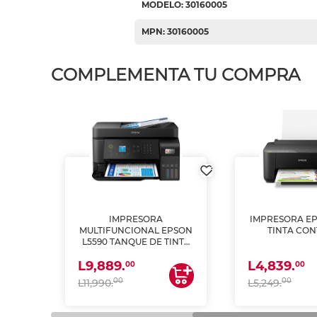
MODELO: 30160005
MPN: 30160005
COMPLEMENTA TU COMPRA
IMPRESORA
IMPRESORA EP
PSON
MULTIFUNCIONAL EPSON
TINTA CON
INTA
L5590 TANQUE DE TINTA
 Y
(IMPRIME, COPIA Y
L9,889.
L4,839.
ESCANEA)
00
00
00
00
L11,990.
L5,249.