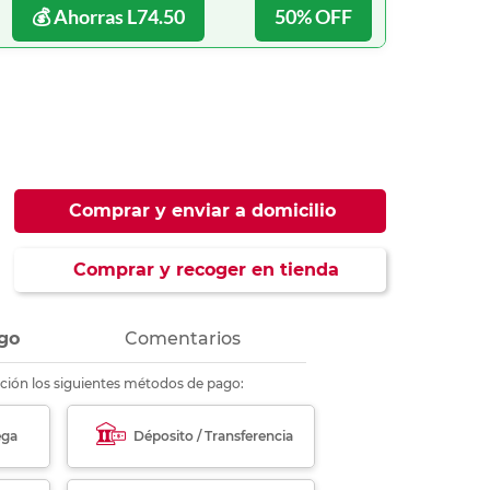
ás
ás
ás
ás
💰 Ahorras L74.50
50% OFF
Comprar y enviar a domicilio
Comprar y recoger en tienda
go
Comentarios
ción los siguientes métodos de pago:
ega
Déposito / Transferencia