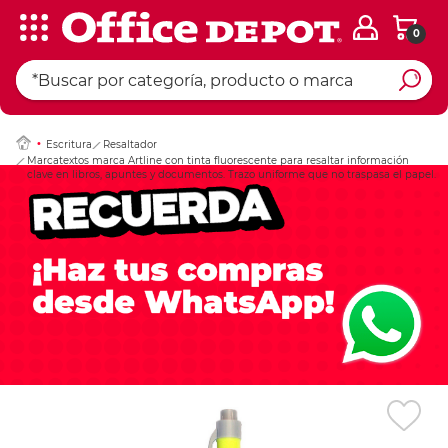
0
Ingresar Codigo Pos
Escritura
Resaltador
Marcatextos marca Artline con tinta fluorescente para resaltar información
clave en libros, apuntes y documentos. Trazo uniforme que no traspasa el papel.