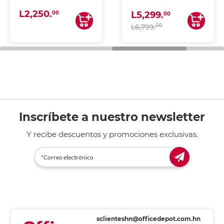
(IMPRIME, COPIA Y
L2,250.
ESCANEA)
00
L5,299.
00
00
L6,799.
Inscríbete a nuestro newsletter
Y recibe descuentos y promociones exclusivas.
sclienteshn@officedepot.com.hn