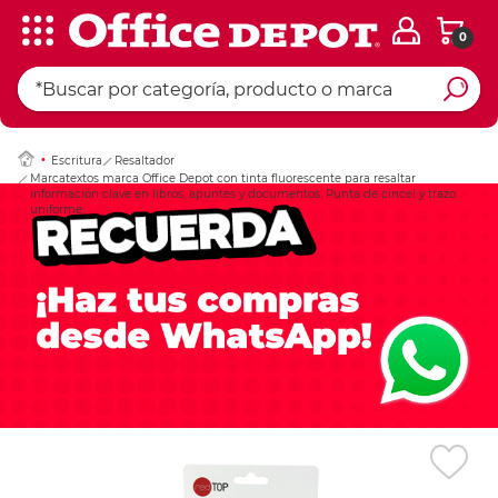
0
Ingresar Codigo Pos
Escritura
Resaltador
Marcatextos marca Office Depot con tinta fluorescente para resaltar
información clave en libros, apuntes y documentos. Punta de cincel y trazo
uniforme.