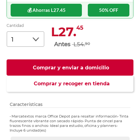
💰 Ahorras L27.45
50% OFF
Cantidad
L27.
45
L54.
90
Comprar y enviar a domicilio
Comprar y recoger en tienda
Características
• Marcatextos marca Office Depot para resaltar información• Tinta
fluorescente vibrante con secado rápido• Punta de cincel para
trazos finos o anchos• Ideal para estudio, oficina y planners•
Incluye 6 unidad(es)