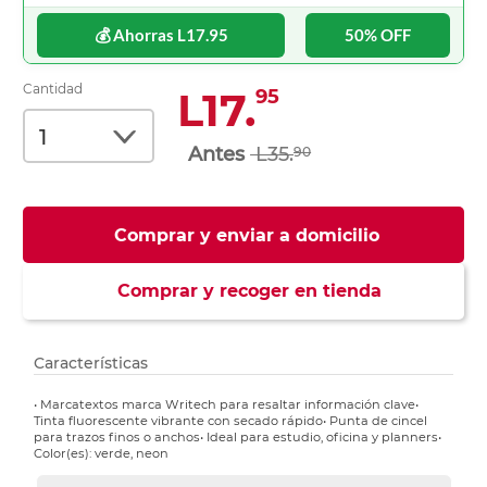
💰 Ahorras L17.95
50% OFF
Cantidad
L17.
95
L35.
90
Comprar y enviar a domicilio
Comprar y recoger en tienda
Características
• Marcatextos marca Writech para resaltar información clave•
Tinta fluorescente vibrante con secado rápido• Punta de cincel
para trazos finos o anchos• Ideal para estudio, oficina y planners•
Color(es): verde, neon