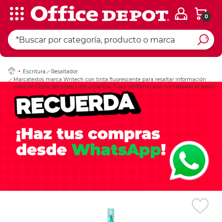
0
Ingresar Codigo Pos
Escritura
Resaltador
Marcatextos marca Writech con tinta fluorescente para resaltar información
clave en libros, apuntes y documentos. Trazo uniforme que no traspasa el papel.