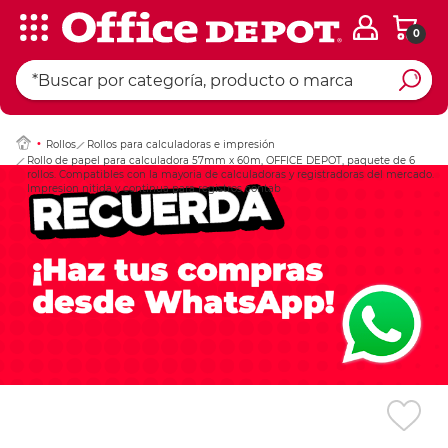
0
Ingresar Codigo Pos
Rollos
Rollos para calculadoras e impresión
Rollo de papel para calculadora 57mm x 60m, OFFICE DEPOT, paquete de 6
rollos. Compatibles con la mayoria de calculadoras y registradoras del mercado.
Impresion nitida y continua para registros contab