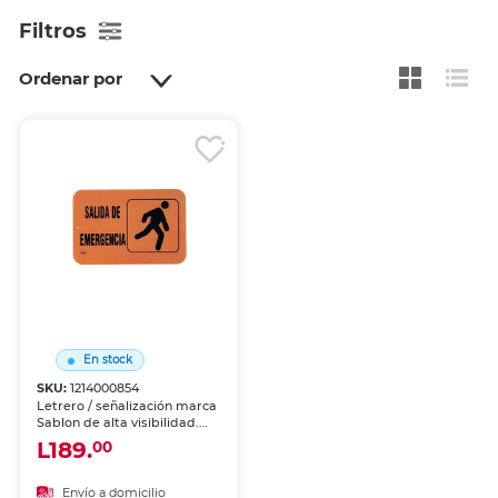
Filtros
Ordenar por
En stock
SKU:
1214000854
Letrero / señalización marca
Sablon de alta visibilidad.
Identifica zonas, riesgos o
L189.
00
instrucciones en oficinas,
bodegas y áreas comunes.
Material resistente al uso
Envío a domicilio