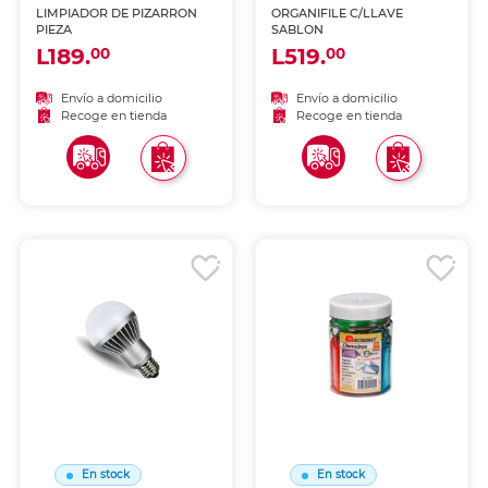
LIMPIADOR DE PIZARRON
ORGANIFILE C/LLAVE
PIEZA
SABLON
L189.
L519.
00
00
Envío a domicilio
Envío a domicilio
Recoge en tienda
Recoge en tienda
En stock
En stock