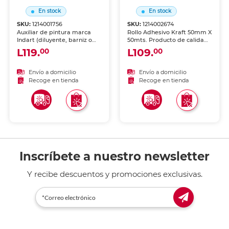
En stock
En stock
SKU:
1214001756
SKU:
1214002674
Auxiliar de pintura marca
Rollo Adhesivo Kraft 50mm X
Indart (diluyente, barniz o
50mts. Producto de calidad
medio) para acabados
para uso escolar, de oficina y
L119.
L109.
00
00
profesionales en arte y
manualidades.
manualidades. Formulado
para potenciar el
Envío a domicilio
Envío a domicilio
rendimiento de tus pinturas.
Recoge en tienda
Recoge en tienda
Inscríbete a nuestro newsletter
Y recibe descuentos y promociones exclusivas.