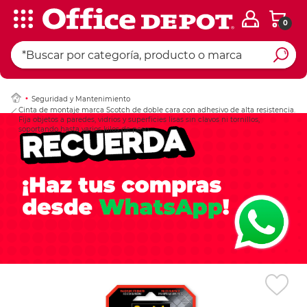
0
Ingresar Codigo Pos
Seguridad y Mantenimiento
Cinta de montaje marca Scotch de doble cara con adhesivo de alta resistencia.
Fija objetos a paredes, vidrios y superficies lisas sin clavos ni tornillos,
soportando hasta varios kilos de peso.