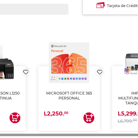
Tarjeta de Crédi
SON L1250
MICROSOFT OFFICE 365
IM
TINUA
PERSONAL
MULTIFUN
TANQU
(IMPRI
L2,250.
L5,299.
ES
00
00
L6,799.