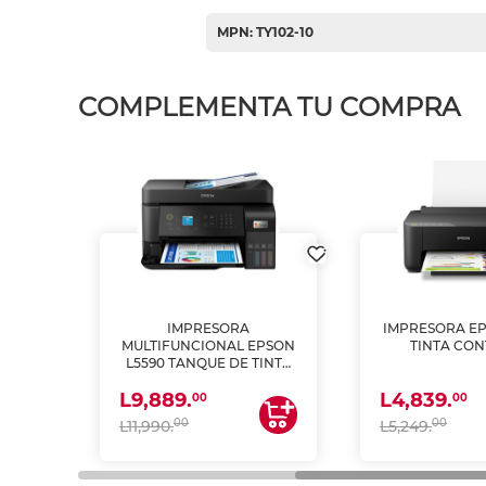
MPN: TY102-10
COMPLEMENTA TU COMPRA
IMPRESORA
IMPRESORA EP
PSON
MULTIFUNCIONAL EPSON
TINTA CON
INTA
L5590 TANQUE DE TINTA
 Y
(IMPRIME, COPIA Y
L9,889.
L4,839.
ESCANEA)
00
00
00
00
L11,990.
L5,249.