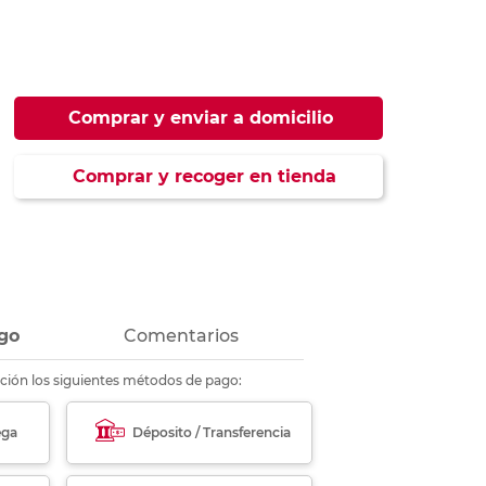
ás
ás
ás
ás
Comprar y enviar a domicilio
Comprar y recoger en tienda
go
Comentarios
ción los siguientes métodos de pago:
ega
Déposito / Transferencia