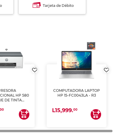
to
Tarjeta de Débito
PRESORA
COMPUTADORA LAPTOP
CIONAL HP 580
HP 15-FC0043LA - R3
E DE TINTA
ME, COPIA Y
L15,999.
CANEA)
00
00