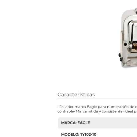
Etiquetas i
Refuerzos 
Características
• Foliador marca Eagle para numeración d
confiable• Marca nítida y consistente• Ideal p
MARCA: EAGLE
MODELO: TY102-10