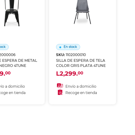
ás
ás
ás
ás
tock
En stock
02000006
SKU:
1102000010
E ESPERA DE METAL
SILLA DE ESPERA DE TELA
NEGRO 4TUNE
COLOR GRIS PLATA 4TUNE
9.
L2,299.
00
00
ío a domicilio
Envío a domicilio
oge en tienda
Recoge en tienda
ñadir al carrito
Añadir al carrito
coger en tienda
Recoger en tienda