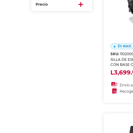
Etiquetas i
Precio
Refuerzos 
En stock
SKU:
110200
SILLA DE E
CON BASE 
4TUNE
L3,699.
Envío a
Recoge
Añadir
Recoge