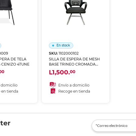
En stock
0009
SKU:
1102000102
SPERA DE TELA
SILLA DE ESPERA DE MESH
 CENIZO 4TUNE
BASE TRINEO CROMADA
4TUNE
L1,500.
00
00
 domicilio
Envío a domicilio
 en tienda
Recoge en tienda
 al carrito
Añadir al carrito
r en tienda
Recoger en tienda
ter