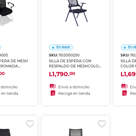
nkjet y láser
Ver más
Ver más
Ver más
Ver m
Ver m
Ver m
Ver m
para carpeta
Ver más
En stock
En s
0005
SKU:
1102000250
SKU:
11
SPERA DE MESH
SILLA DE ESPERA CON
SILLA D
CROMADA
RESPALDO DE MESHCOLOR
COLOR 
NEGRO MEDIDAS: 61X60X80
L1,790.
L1,69
00
00
CM
 domicilio
Envío a domicilio
Env
 en tienda
Recoge en tienda
Rec
 al carrito
Añadir al carrito
A
r en tienda
Recoger en tienda
Re