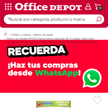
0
Ingresar Codigo Pos
Folders y sobres
Sobres de papel
Sobre con tarjeta MIVISA blanco perla, paquete de 12 juegos. Ideal para
correspondencia especial, invitaciones y comunicaciones elegantes. Papel
premium de alta calidad.