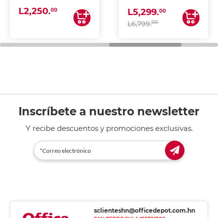
(IMPRIME, COPIA Y
L2,250.
ESCANEA)
00
L5,299.
00
00
L6,799.
Inscríbete a nuestro newsletter
Y recibe descuentos y promociones exclusivas.
sclienteshn@officedepot.com.hn