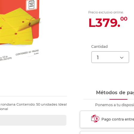
nkjet y láser
Ver más
Ver más
Ver más
Ver m
Ver m
Ver m
Ver m
para carpeta
Precio exclusivo online:
Ver más
L379.
00
Cantidad
Métodos de pa
n rondana Contenido: 50 unidades Ideal
Ponemos a tu disposi
ional
Pago contra entr