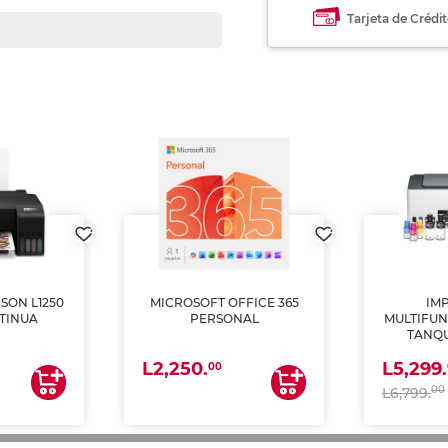
Tarjeta de Crédi
SON L1250
MICROSOFT OFFICE 365
IM
TINUA
PERSONAL
MULTIFUN
TANQU
(IMPRI
L2,250.
L5,299.
ES
00
00
L6,799.