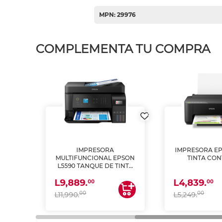
MPN: 29976
COMPLEMENTA TU COMPRA
IMPRESORA
IMPRESORA EP
PSON
MULTIFUNCIONAL EPSON
TINTA CON
INTA
L5590 TANQUE DE TINTA
 Y
(IMPRIME, COPIA Y
L9,889.
L4,839.
ESCANEA)
00
00
00
00
L11,990.
L5,249.