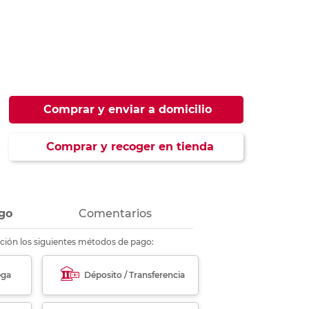
ás
ás
ás
ás
Comprar y enviar a domicilio
Comprar y recoger en tienda
go
Comentarios
ción los siguientes métodos de pago:
ega
Déposito / Transferencia