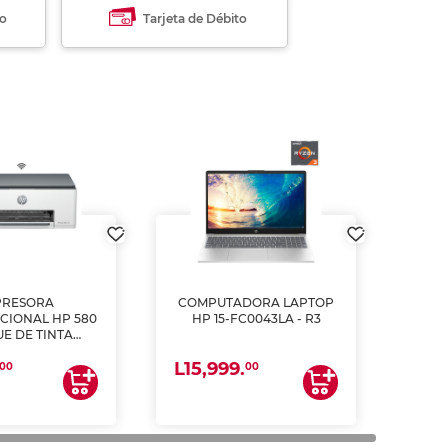
to
Tarjeta de Débito
PRESORA
COMPUTADORA LAPTOP
CIONAL HP 580
HP 15-FC0043LA - R3
E DE TINTA
ME, COPIA Y
L15,999.
CANEA)
00
00