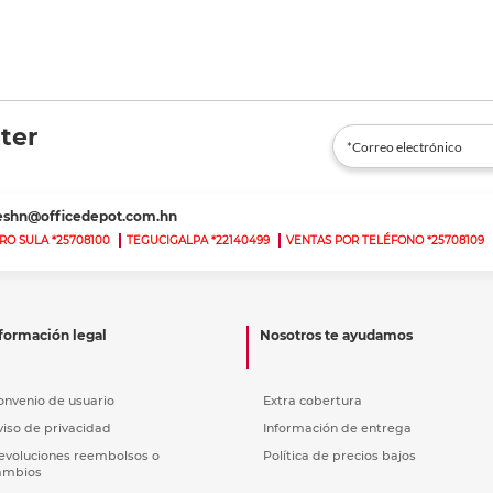
ter
teshn@officedepot.com.hn
RO SULA *25708100
TEGUCIGALPA *22140499
VENTAS POR TELÉFONO *25708109
formación legal
Nosotros te ayudamos
onvenio de usuario
Extra cobertura
viso de privacidad
Información de entrega
evoluciones reembolsos o
Política de precios bajos
ambios