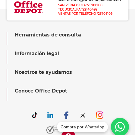
SAN PEDRO SULA *25708100
TEGUCIGALPA *22140499
VENTAS POR TELÉFONO *25708109
Herramientas de consulta
Información legal
Nosotros te ayudamos
Conoce Office Depot
Compra por WhatsApp