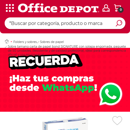
0
Ingresar Codigo Pos
Folders y sobres
Sobres de papel
Sobre tamano carta de papel bond SIGNATURE con solapa engomada, paquete
de 50 unidades. Resistente y de calidad profesional, ideal para correspondencia
oficial y uso empresarial.