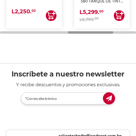
580 TANQUE DE TINTA
(IMPRIME, COPIA Y
L2,250.
ESCANEA)
00
L5,299.
00
00
L6,799.
Inscríbete a nuestro newsletter
Y recibe descuentos y promociones exclusivas.
sclienteshn@officedepot.com.hn