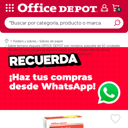
0
Ingresar Codigo Pos
Folders y sobres
Sobres de papel
Sobre tamano esquela OFFICE DEPOT con rondana, paquete de 50 unidades.
Resistente y de calidad profesional, ideal para correspondencia oficial,
documentos, invitaciones y uso empresarial. Acabado uni