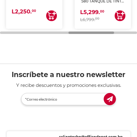
580 TANQUE DE TINTA
(IMPRIME, COPIA Y
L2,250.
ESCANEA)
00
L5,299.
00
00
L6,799.
Inscríbete a nuestro newsletter
Y recibe descuentos y promociones exclusivas.
sclienteshn@officedepot.com.hn