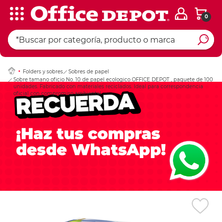
0
Ingresar Codigo Pos
Folders y sobres
Sobres de papel
Sobre tamano oficio No. 10 de papel ecologico OFFICE DEPOT , paquete de 100
unidades. Fabricado con materiales reciclados. Ideal para correspondencia
oficial con compromiso ambiental.