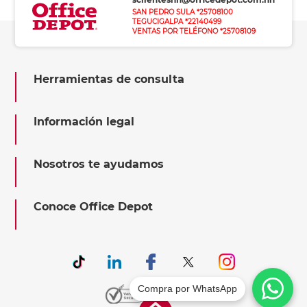
SAN PEDRO SULA *25708100
TEGUCIGALPA *22140499
VENTAS POR TELÉFONO *25708109
Herramientas de consulta
Información legal
Nosotros te ayudamos
Conoce Office Depot
Compra por WhatsApp