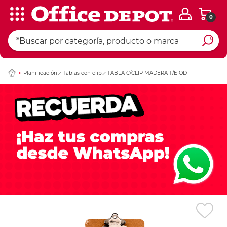
0
Ingresar Codigo Pos
Planificación
Tablas con clip
TABLA C/CLIP MADERA T/E OD