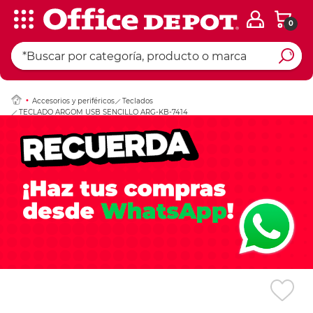
0
Ingresar Codigo Pos
Accesorios y periféricos
Teclados
TECLADO ARGOM USB SENCILLO ARG-KB-7414