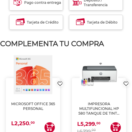
Déposito /
Pago contra entrega
Transferencia
Tarjeta de Crédito
Tarjeta de Débito
COMPLEMENTA TU COMPRA
MICROSOFT OFFICE 365
IMPRESORA
PERSONAL
MULTIFUNCIONAL HP
580 TANQUE DE TINTA
(IMPRIME, COPIA Y
L2,250.
ESCANEA)
00
L5,299.
00
00
L6,799.