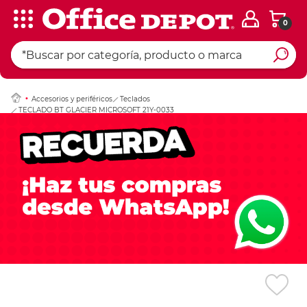
0
Ingresar Codigo Pos
Accesorios y periféricos
Teclados
TECLADO BT GLACIER MICROSOFT 21Y-0033