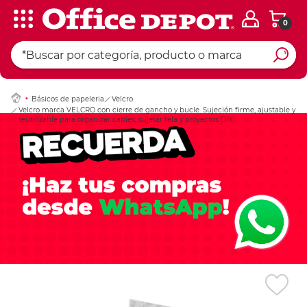
0
Ingresar Codigo Pos
Básicos de papeleria
Velcro
Velcro marca VELCRO con cierre de gancho y bucle. Sujeción firme, ajustable y
reutilizable para organizar cables, sujetar tela y proyectos DIY.