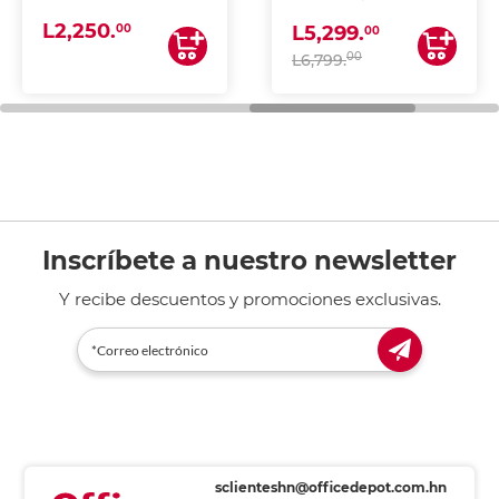
(IMPRIME, COPIA Y
L2,250.
ESCANEA)
00
L5,299.
00
00
L6,799.
Inscríbete a nuestro newsletter
Y recibe descuentos y promociones exclusivas.
sclienteshn@officedepot.com.hn