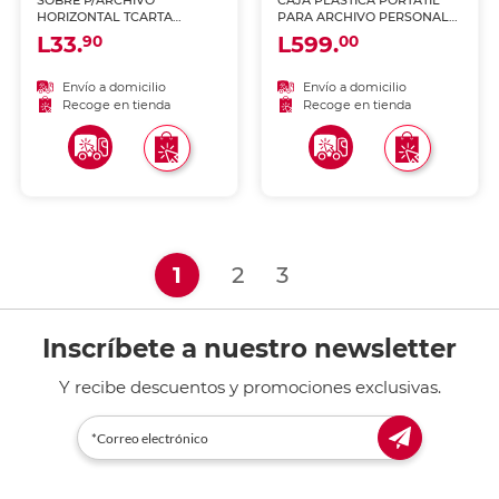
SOBRE P/ARCHIVO
CAJA PLASTICA PORTATIL
HORIZONTAL TCARTA
PARA ARCHIVO PERSONAL
COMBINACION DE COLOR
C/T Y AGARRADERA
L33.
L599.
90
00
BLANCO
Envío a domicilio
Envío a domicilio
Recoge en tienda
Recoge en tienda
(current)
1
2
3
Inscríbete a nuestro newsletter
Y recibe descuentos y promociones exclusivas.