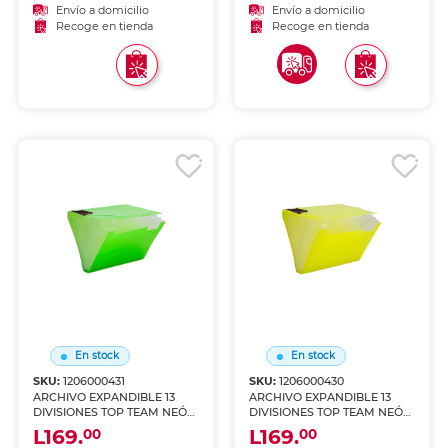
Envío a domicilio
Envío a domicilio
Recoge en tienda
Recoge en tienda
En stock
En stock
SKU:
1206000431
SKU:
1206000430
ARCHIVO EXPANDIBLE 13
ARCHIVO EXPANDIBLE 13
DIVISIONES TOP TEAM NEÓN
DIVISIONES TOP TEAM NEÓN
VERDE
AMARILLO
L169.
L169.
00
00