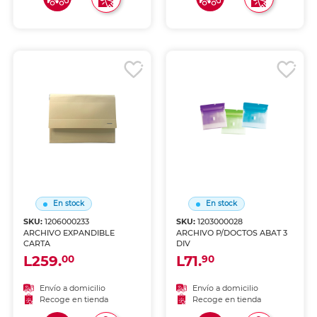
En stock
En stock
SKU:
1206000233
SKU:
1203000028
ARCHIVO EXPANDIBLE
ARCHIVO P/DOCTOS ABAT 3
CARTA
DIV
L259.
L71.
00
90
Envío a domicilio
Envío a domicilio
Recoge en tienda
Recoge en tienda