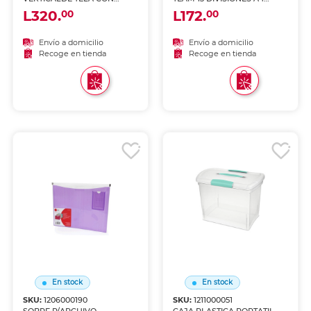
ZIPPER7 BOLSILLOS IO-
DISEÑO BÚHO
L320.
L172.
00
00
ZP201
Envío a domicilio
Envío a domicilio
Recoge en tienda
Recoge en tienda
En stock
En stock
SKU:
1206000190
SKU:
1211000051