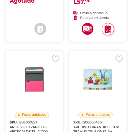
Agotado
L57.
90
NEGRO
Envío a domicilio
Envío a domicilio
Recoge en tienda
Recoge en tienda
Pocas unidades
Pocas unidades
SKU:
1206000271
SKU:
1206000460
ARCHIVO EXPANDIBLE
ARCHIVO EXPANDIBLE TOP
VERTICALDE TELA CON
TEAM 13 DIVISIONES A4