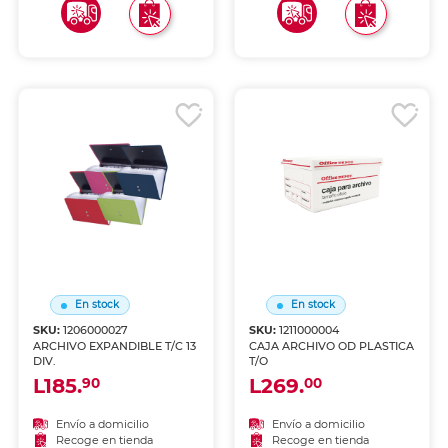
En stock
En stock
SKU:
1206000027
SKU:
1211000004
ARCHIVO EXPANDIBLE T/C 13
CAJA ARCHIVO OD PLASTICA
DIV.
T/O
L185.
L269.
90
00
Envío a domicilio
Envío a domicilio
Recoge en tienda
Recoge en tienda