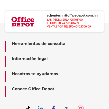
sclienteshn@officedepot.com.hn
SAN PEDRO SULA *25708100
TEGUCIGALPA *22140499
VENTAS POR TELÉFONO *25708109
Herramientas de consulta
Información legal
Nosotros te ayudamos
Conoce Office Depot