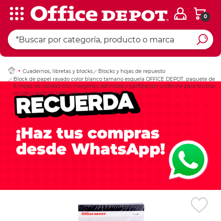
0
Ingresar Codigo Pos
Cuadernos, libretas y blocks
Blocks y hojas de repuesto
Block de papel rayado color blanco tamano esquela OFFICE DEPOT, paquete de
6. Hojas de calidad con margenes definidos y perforacion uniforme para facilitar
su uso y archivo. Ideal para apuntes, tareas