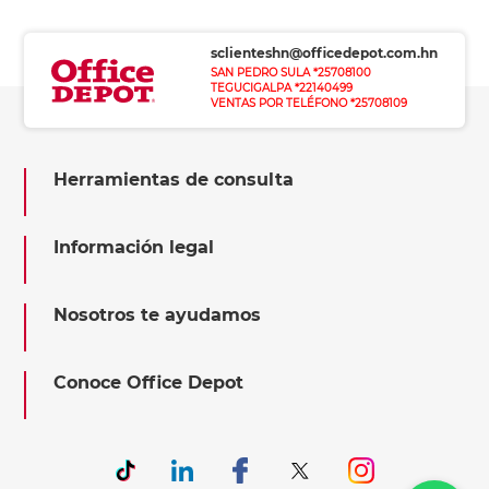
sclienteshn@officedepot.com.hn
SAN PEDRO SULA *25708100
TEGUCIGALPA *22140499
VENTAS POR TELÉFONO *25708109
Herramientas de consulta
Información legal
Nosotros te ayudamos
Conoce Office Depot