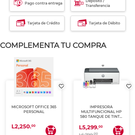
Déposito /
Pago contra entrega
Transferencia
Tarjeta de Crédito
Tarjeta de Débito
COMPLEMENTA TU COMPRA
MICROSOFT OFFICE 365
IMPRESORA
PERSONAL
MULTIFUNCIONAL HP
580 TANQUE DE TINTA
(IMPRIME, COPIA Y
L2,250.
ESCANEA)
00
L5,299.
00
00
L6,799.