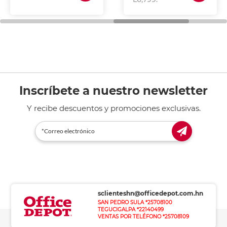
Inscríbete a nuestro newsletter
Y recibe descuentos y promociones exclusivas.
sclienteshn@officedepot.com.hn
SAN PEDRO SULA *25708100
TEGUCIGALPA *22140499
VENTAS POR TELÉFONO *25708109