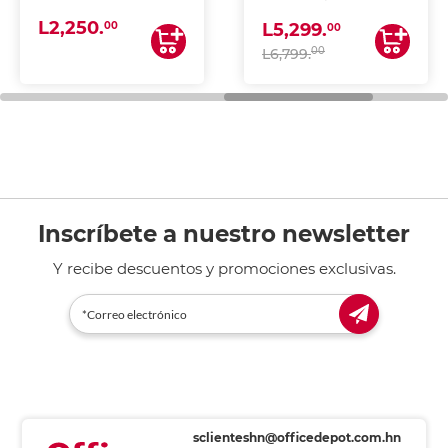
(IMPRIME, COPIA Y
L2,250.
ESCANEA)
00
L5,299.
00
00
L6,799.
Inscríbete a nuestro newsletter
Y recibe descuentos y promociones exclusivas.
sclienteshn@officedepot.com.hn