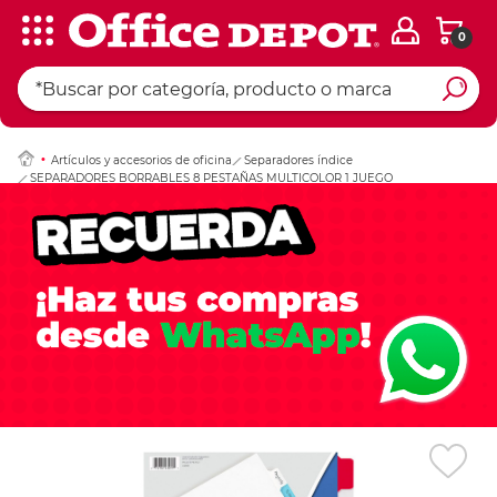
0
Ingresar Codigo Pos
Artículos y accesorios de oficina
Separadores índice
SEPARADORES BORRABLES 8 PESTAÑAS MULTICOLOR 1 JUEGO