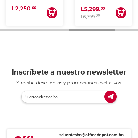
(IMPRIME, COPIA Y
L2,250.
ESCANEA)
00
L5,299.
00
00
L6,799.
Inscríbete a nuestro newsletter
Y recibe descuentos y promociones exclusivas.
sclienteshn@officedepot.com.hn