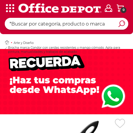
0
Ingresar Codigo Pos
Arte y Diseño
Brocha marca Condor con cerdas resistentes y mango cómodo. Apta para
pintura, manualidades y trabajos de acabado.