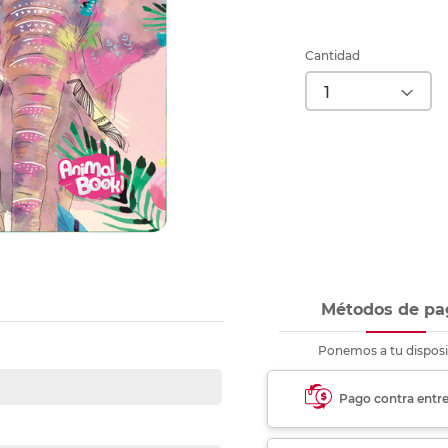
nkjet y láser
Ver más
Ver más
Ver más
Ver m
Ver m
Ver m
Ver m
para carpeta
Ver más
Cantidad
Métodos de pa
Ponemos a tu disposi
Pago contra entr