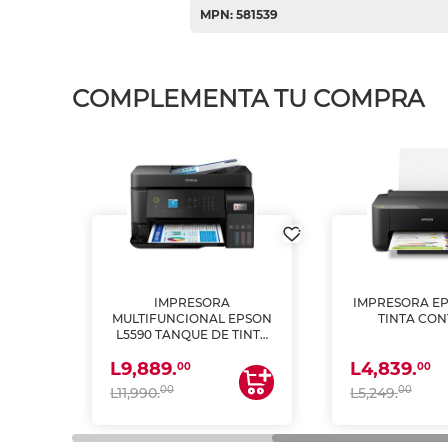
MPN: 581539
COMPLEMENTA TU COMPRA
IMPRESORA
IMPRESORA EP
PSON
MULTIFUNCIONAL EPSON
TINTA CON
INTA
L5590 TANQUE DE TINTA
 Y
(IMPRIME, COPIA Y
L9,889.
L4,839.
ESCANEA)
00
00
00
00
L11,990.
L5,249.