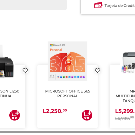
Tarjeta de Crédi
SON L1250
MICROSOFT OFFICE 365
IM
TINUA
PERSONAL
MULTIFUN
TANQU
(IMPRI
L2,250.
L5,299.
ES
00
00
L6,799.