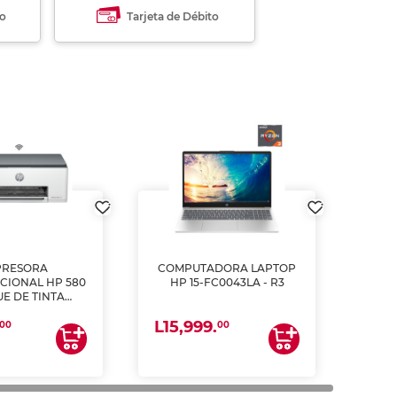
to
Tarjeta de Débito
PRESORA
COMPUTADORA LAPTOP
CIONAL HP 580
HP 15-FC0043LA - R3
E DE TINTA
ME, COPIA Y
L15,999.
CANEA)
00
00