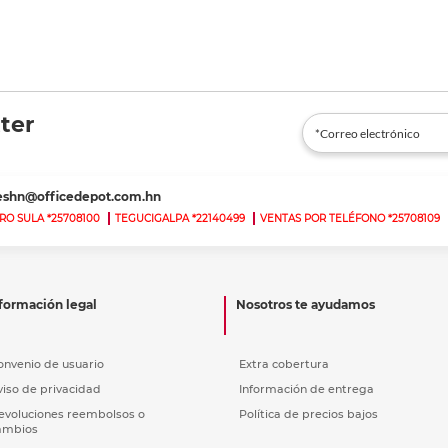
ter
teshn@officedepot.com.hn
RO SULA *25708100
TEGUCIGALPA *22140499
VENTAS POR TELÉFONO *25708109
formación legal
Nosotros te ayudamos
onvenio de usuario
Extra cobertura
viso de privacidad
Información de entrega
evoluciones reembolsos o
Política de precios bajos
ambios