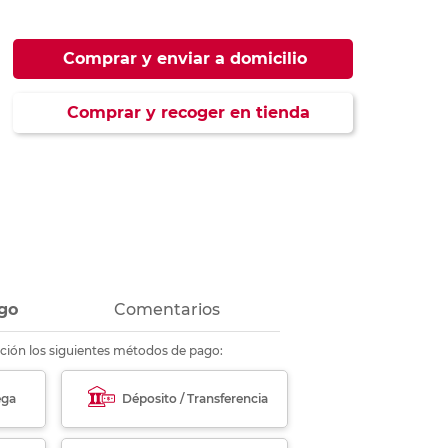
ás
ás
ás
ás
Comprar y enviar a domicilio
Comprar y recoger en tienda
go
Comentarios
ción los siguientes métodos de pago:
ega
Déposito / Transferencia