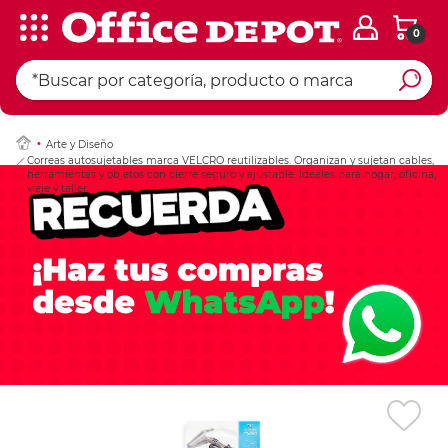
0
Ingresar Codigo Pos
Arte y Diseño
Correas autosujetables marca VELCRO reutilizables. Organizan y sujetan cables,
herramientas y objetos con cierre seguro y ajustable. Ideales para hogar, oficina,
viaje y taller.