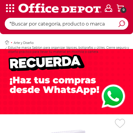
0
Ingresar Codigo Pos
Arte y Diseño
Estuche marca Sablon para organizar lápices, bolígrafos y útiles. Cierre seguro y
diseño práctico para llevar tu material en mochila o cartera.