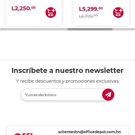
(IMPRIME, COPIA Y
L2,250.
ESCANEA)
00
L5,299.
00
00
L6,799.
Inscríbete a nuestro newsletter
Y recibe descuentos y promociones exclusivas.
sclienteshn@officedepot.com.hn