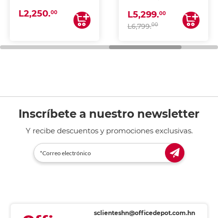
(IMPRIME, COPIA Y
L2,250.
ESCANEA)
00
L5,299.
00
00
L6,799.
Inscríbete a nuestro newsletter
Y recibe descuentos y promociones exclusivas.
sclienteshn@officedepot.com.hn