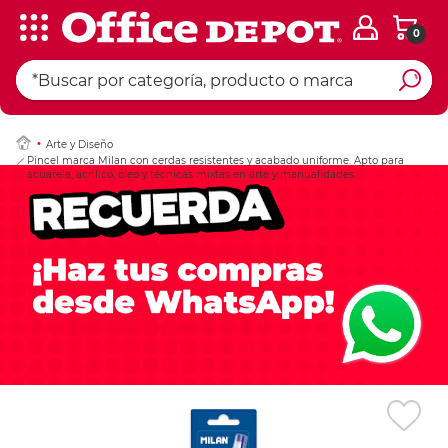
0
Ingresar Codigo Pos
Arte y Diseño
Pincel marca Milan con cerdas resistentes y acabado uniforme. Apto para
acuarela, acrílico, óleo y técnicas mixtas en arte y manualidades.