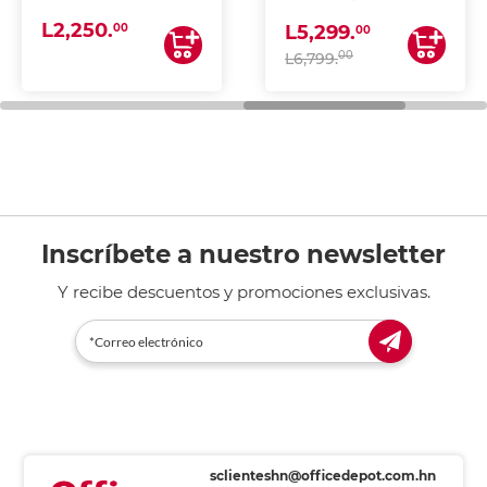
(IMPRIME, COPIA Y
L2,250.
ESCANEA)
00
L5,299.
00
00
L6,799.
Inscríbete a nuestro newsletter
Y recibe descuentos y promociones exclusivas.
sclienteshn@officedepot.com.hn