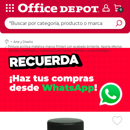
0
Ingresar Codigo Pos
Arte y Diseño
Pintura acrílica metálica marca Pintart con acabado brillante. Aporta efectos
dorados, plateados y metalizados en lienzo, madera y manualidades.