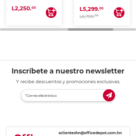
(IMPRIME, COPIA Y
L2,250.
ESCANEA)
00
L5,299.
00
00
L6,799.
Inscríbete a nuestro newsletter
Y recibe descuentos y promociones exclusivas.
sclienteshn@officedepot.com.hn