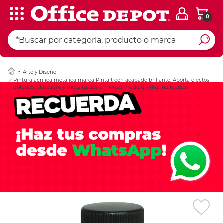
0
Ingresar Codigo Pos
Arte y Diseño
Pintura acrílica metálica marca Pintart con acabado brillante. Aporta efectos
dorados, plateados y metalizados en lienzo, madera y manualidades.