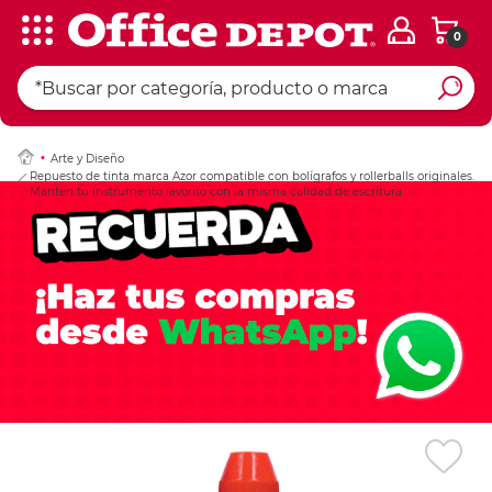
0
Ingresar Codigo Pos
Arte y Diseño
Repuesto de tinta marca Azor compatible con bolígrafos y rollerballs originales.
Mantén tu instrumento favorito con la misma calidad de escritura.