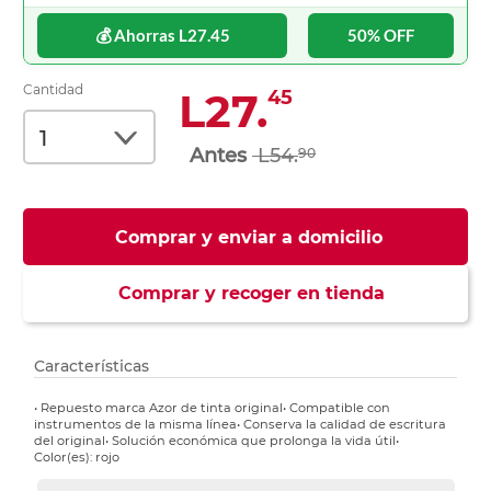
💰 Ahorras L27.45
50% OFF
Cantidad
L27.
45
L54.
90
Comprar y enviar a domicilio
Comprar y recoger en tienda
Características
• Repuesto marca Azor de tinta original• Compatible con
instrumentos de la misma línea• Conserva la calidad de escritura
del original• Solución económica que prolonga la vida útil•
Color(es): rojo