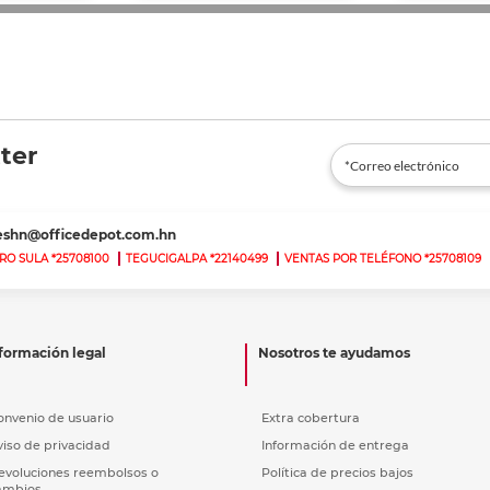
ter
teshn@officedepot.com.hn
RO SULA *25708100
TEGUCIGALPA *22140499
VENTAS POR TELÉFONO *25708109
formación legal
Nosotros te ayudamos
onvenio de usuario
Extra cobertura
viso de privacidad
Información de entrega
evoluciones reembolsos o
Política de precios bajos
ambios