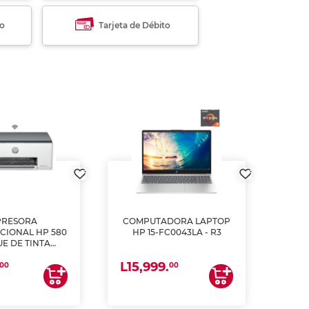
to
Tarjeta de Débito
PRESORA
COMPUTADORA LAPTOP
CIONAL HP 580
HP 15-FC0043LA - R3
E DE TINTA
ME, COPIA Y
L15,999.
CANEA)
00
00