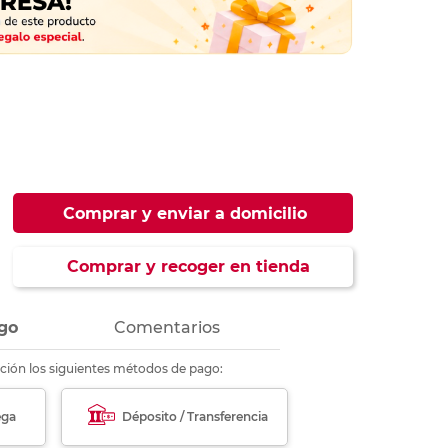
ás
ás
ás
ás
Comprar y enviar a domicilio
Comprar y recoger en tienda
go
Comentarios
ción los siguientes métodos de pago:
ega
Déposito / Transferencia