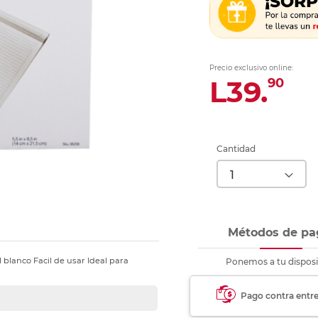
nkjet y láser
Ver más
Ver más
Ver más
Ver m
Ver m
Ver m
Ver m
para carpeta
Ver más
Precio exclusivo online:
L39.
90
Cantidad
Métodos de pa
blanco Facil de usar Ideal para
Ponemos a tu disposi
Pago contra entr