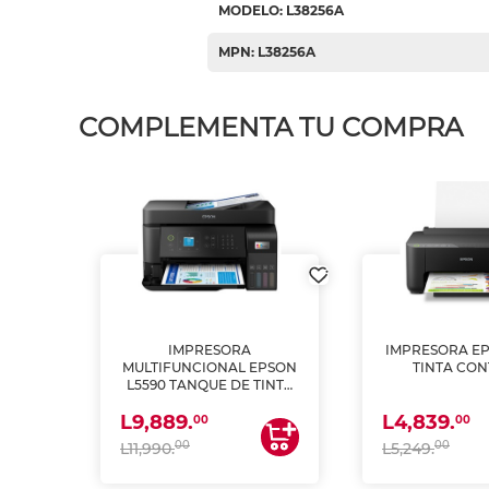
MODELO: L38256A
MPN: L38256A
COMPLEMENTA TU COMPRA
IMPRESORA
IMPRESORA EP
PSON
MULTIFUNCIONAL EPSON
TINTA CON
INTA
L5590 TANQUE DE TINTA
 Y
(IMPRIME, COPIA Y
L9,889.
L4,839.
ESCANEA)
00
00
00
00
L11,990.
L5,249.