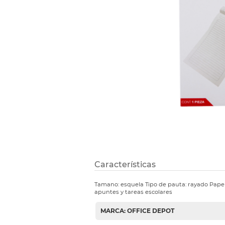
Etiquetas i
Refuerzos 
Características
Tamano: esquela Tipo de pauta: rayado Papel 
apuntes y tareas escolares
MARCA: OFFICE DEPOT