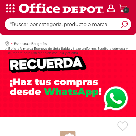
0
Ingresar Codigo Pos
Escritura
Bolígrafos
Bolígrafo marca Econovo de tinta fluida y trazo uniforme. Escritura cómoda y
duradera para uso diario en escuela y oficina.