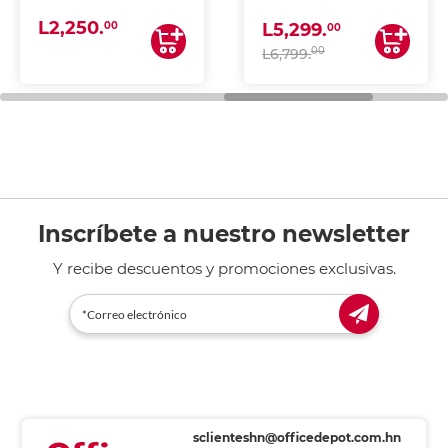
(IMPRIME, COPIA Y
L2,250.
ESCANEA)
00
L5,299.
00
00
L6,799.
Inscríbete a nuestro newsletter
Y recibe descuentos y promociones exclusivas.
sclienteshn@officedepot.com.hn