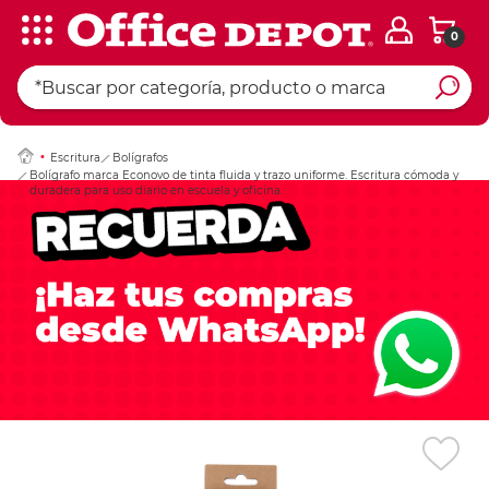
0
Ingresar Codigo Pos
Escritura
Bolígrafos
Bolígrafo marca Econovo de tinta fluida y trazo uniforme. Escritura cómoda y
duradera para uso diario en escuela y oficina.