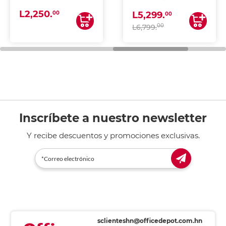
(IMPRIME, COPIA Y
L2,250.
ESCANEA)
00
L5,299.
00
00
L6,799.
Inscríbete a nuestro newsletter
Y recibe descuentos y promociones exclusivas.
sclienteshn@officedepot.com.hn