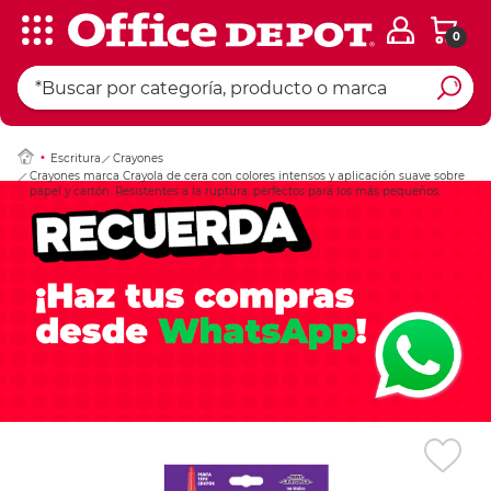
0
Ingresar Codigo Pos
Escritura
Crayones
Crayones marca Crayola de cera con colores intensos y aplicación suave sobre
papel y cartón. Resistentes a la ruptura, perfectos para los más pequeños.