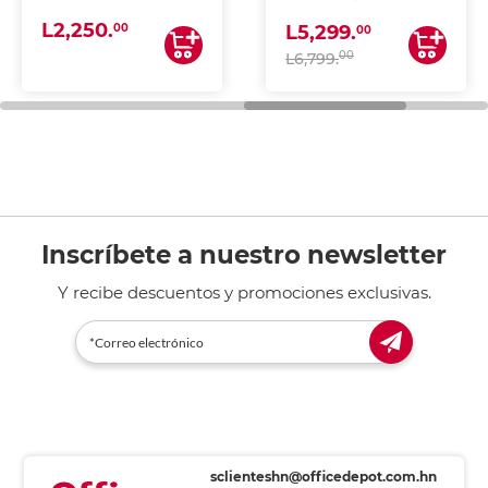
(IMPRIME, COPIA Y
L2,250.
ESCANEA)
00
L5,299.
00
00
L6,799.
Inscríbete a nuestro newsletter
Y recibe descuentos y promociones exclusivas.
sclienteshn@officedepot.com.hn