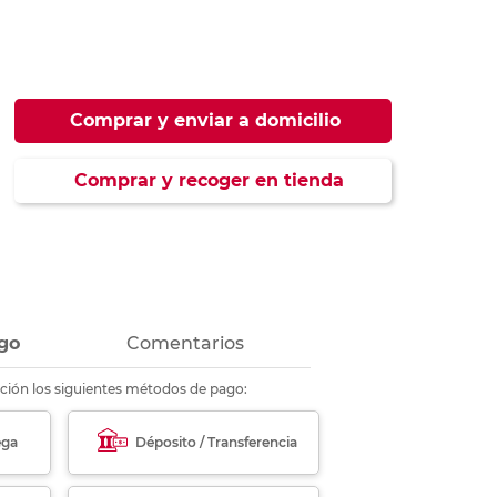
ás
ás
ás
ás
Comprar y enviar a domicilio
Comprar y recoger en tienda
go
Comentarios
ción los siguientes métodos de pago:
ega
Déposito / Transferencia