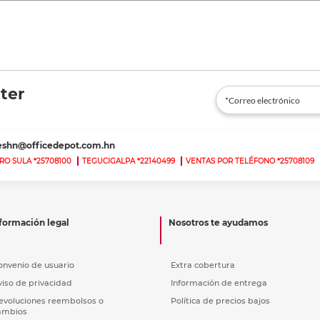
ter
teshn@officedepot.com.hn
RO SULA *25708100
TEGUCIGALPA *22140499
VENTAS POR TELÉFONO *25708109
formación legal
Nosotros te ayudamos
onvenio de usuario
Extra cobertura
viso de privacidad
Información de entrega
evoluciones reembolsos o
Política de precios bajos
ambios