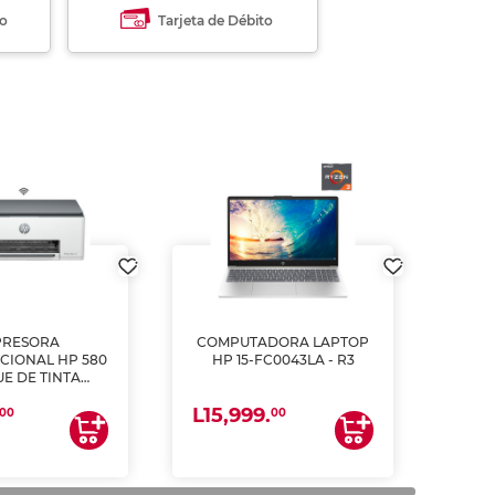
to
Tarjeta de Débito
PRESORA
COMPUTADORA LAPTOP
CIONAL HP 580
HP 15-FC0043LA - R3
E DE TINTA
ME, COPIA Y
L15,999.
CANEA)
00
00