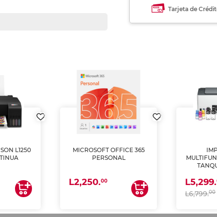
Tarjeta de Crédi
SON L1250
MICROSOFT OFFICE 365
IM
TINUA
PERSONAL
MULTIFUN
TANQU
(IMPRI
L2,250.
L5,299.
ES
00
00
L6,799.