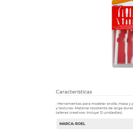
Etiquetas i
Refuerzos 
Características
• Herramientas para modelar arcilla, masa y 
y texturas• Material resistente de larga durac
talleres creativos• Incluye 12 unidad(es)
MARCA: ROEL