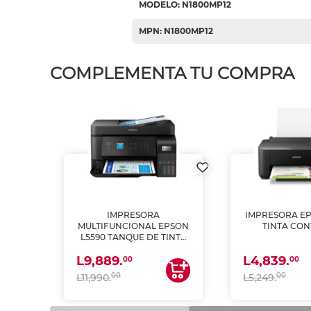
MODELO: N1800MP12
MPN: N1800MP12
COMPLEMENTA TU COMPRA
IMPRESORA
IMPRESORA EP
PSON
MULTIFUNCIONAL EPSON
TINTA CON
INTA
L5590 TANQUE DE TINTA
 Y
(IMPRIME, COPIA Y
L9,889.
L4,839.
ESCANEA)
00
00
00
00
L11,990.
L5,249.