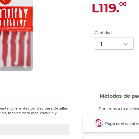
nkjet y láser
L119.
00
Ver más
Ver más
Ver más
Ver m
Ver m
Ver m
Ver m
para carpeta
Ver más
Cantidad
Métodos de pa
pasta• Diferentes puntas para detalles
Ponemos a tu disposi
ión• Ideales para arte, escuela y
Pago contra entr