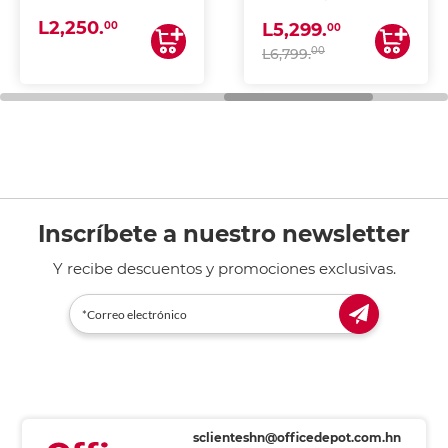
(IMPRIME, COPIA Y
L2,250.
ESCANEA)
00
L5,299.
00
00
L6,799.
Inscríbete a nuestro newsletter
Y recibe descuentos y promociones exclusivas.
sclienteshn@officedepot.com.hn