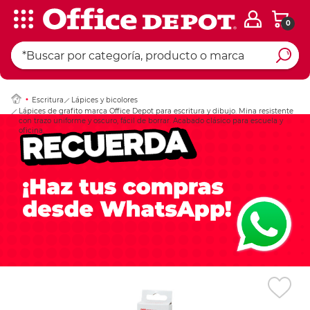
0
Ingresar Codigo Pos
Escritura
Lápices y bicolores
Lápices de grafito marca Office Depot para escritura y dibujo. Mina resistente
con trazo uniforme y oscuro, fácil de borrar. Acabado clásico para escuela y
oficina.