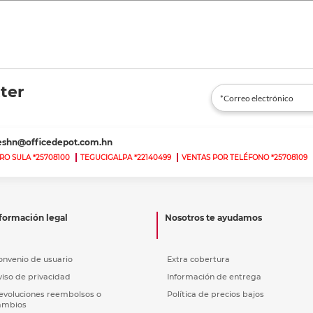
ter
teshn@officedepot.com.hn
RO SULA *25708100
TEGUCIGALPA *22140499
VENTAS POR TELÉFONO *25708109
formación legal
Nosotros te ayudamos
onvenio de usuario
Extra cobertura
viso de privacidad
Información de entrega
evoluciones reembolsos o
Política de precios bajos
ambios