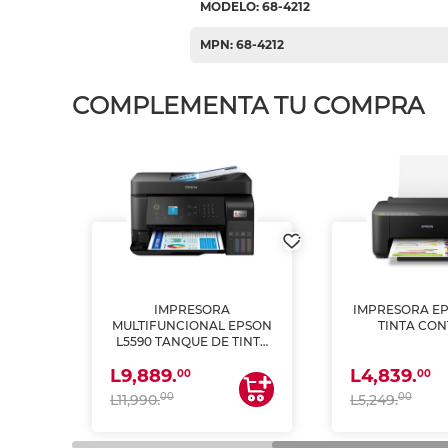
MODELO: 68-4212
MPN: 68-4212
COMPLEMENTA TU COMPRA
IMPRESORA
IMPRESORA EP
PSON
MULTIFUNCIONAL EPSON
TINTA CON
INTA
L5590 TANQUE DE TINTA
 Y
(IMPRIME, COPIA Y
L9,889.
L4,839.
ESCANEA)
00
00
00
00
L11,990.
L5,249.