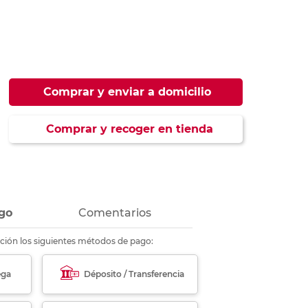
ás
ás
ás
ás
Comprar y enviar a domicilio
Comprar y recoger en tienda
go
Comentarios
ción los siguientes métodos de pago:
ega
Déposito / Transferencia