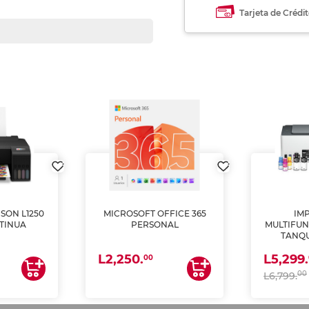
Tarjeta de Crédi
SON L1250
MICROSOFT OFFICE 365
IM
TINUA
PERSONAL
MULTIFUN
TANQU
(IMPRI
L2,250.
L5,299.
ES
00
00
L6,799.