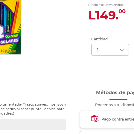
nkjet y láser
Ver más
Ver más
Ver más
Ver m
Ver m
Ver m
Ver m
Precio exclusivo online:
para carpeta
L149.
00
Ver más
Cantidad
Métodos de pa
 pigmentada• Trazos suaves, intensos y
Ponemos a tu disposi
se astilla al sacar punta• Ideales para
nidad(es)
Pago contra entr