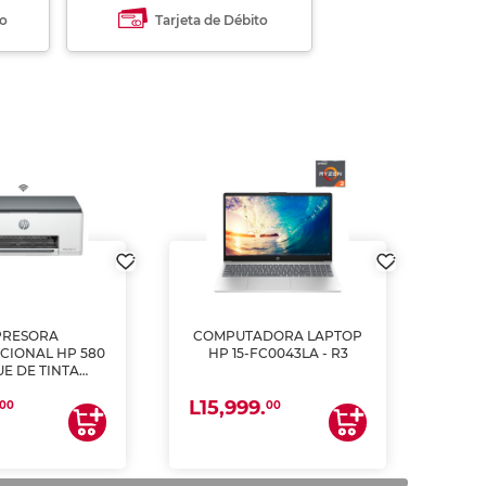
to
Tarjeta de Débito
PRESORA
COMPUTADORA LAPTOP
CIONAL HP 580
HP 15-FC0043LA - R3
E DE TINTA
ME, COPIA Y
L15,999.
CANEA)
00
00