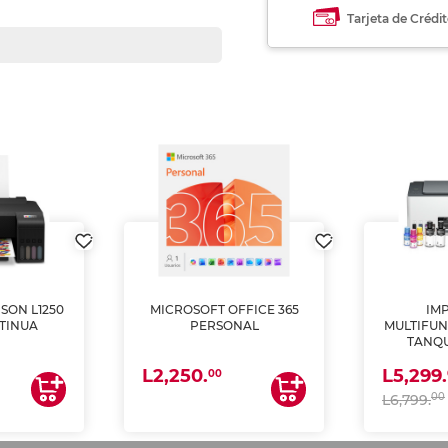
Tarjeta de Crédi
SON L1250
MICROSOFT OFFICE 365
IM
TINUA
PERSONAL
MULTIFUN
TANQU
(IMPRI
L2,250.
L5,299.
ES
00
00
L6,799.