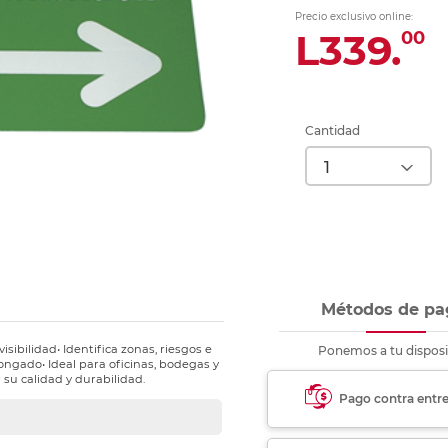
nkjet y láser
Ver más
Ver más
Ver más
Ver m
Ver m
Ver m
Ver m
Precio exclusivo online:
para carpeta
L339.
00
Ver más
Cantidad
Métodos de pa
isibilidad• Identifica zonas, riesgos e
Ponemos a tu disposi
longado• Ideal para oficinas, bodegas y
 su calidad y durabilidad.
Pago contra entr