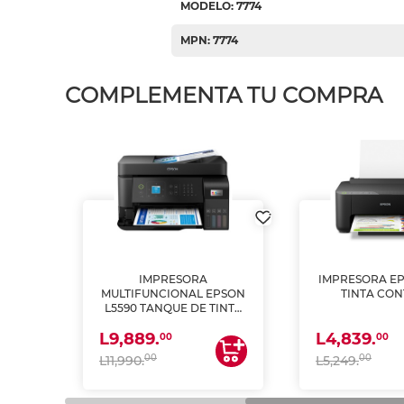
MODELO: 7774
MPN: 7774
COMPLEMENTA TU COMPRA
IMPRESORA
IMPRESORA EP
PSON
MULTIFUNCIONAL EPSON
TINTA CON
INTA
L5590 TANQUE DE TINTA
 Y
(IMPRIME, COPIA Y
L9,889.
L4,839.
ESCANEA)
00
00
00
00
L11,990.
L5,249.