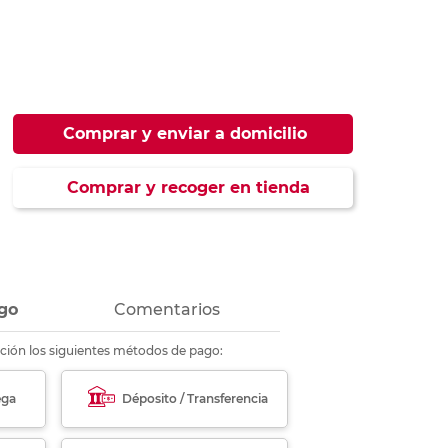
ás
ás
ás
ás
Comprar y enviar a domicilio
Comprar y recoger en tienda
go
Comentarios
ción los siguientes métodos de pago:
ega
Déposito / Transferencia