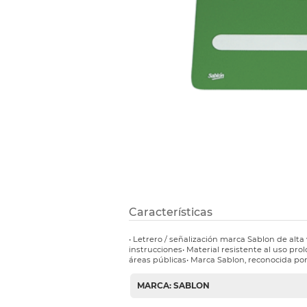
Etiquetas i
Refuerzos 
Características
• Letrero / señalización marca Sablon de alta v
instrucciones• Material resistente al uso pro
áreas públicas• Marca Sablon, reconocida por
MARCA: SABLON