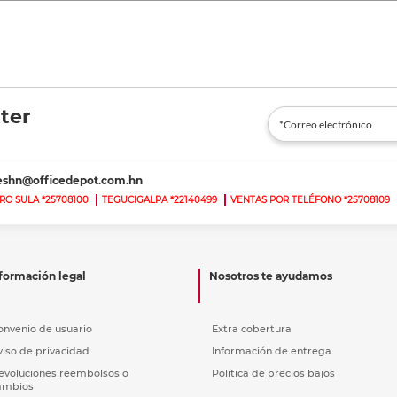
ter
teshn@officedepot.com.hn
RO SULA *25708100
TEGUCIGALPA *22140499
VENTAS POR TELÉFONO *25708109
formación legal
Nosotros te ayudamos
onvenio de usuario
Extra cobertura
viso de privacidad
Información de entrega
evoluciones reembolsos o
Política de precios bajos
ambios