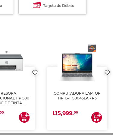
to
Tarjeta de Débito
PRESORA
COMPUTADORA LAPTOP
CIONAL HP 580
HP 15-FC0043LA - R3
E DE TINTA
ME, COPIA Y
L15,999.
CANEA)
00
00