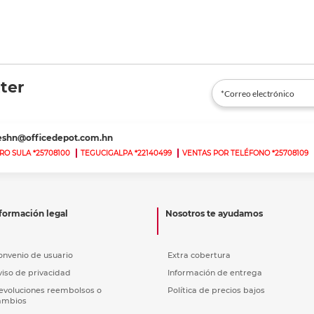
ter
teshn@officedepot.com.hn
RO SULA *25708100
TEGUCIGALPA *22140499
VENTAS POR TELÉFONO *25708109
formación legal
Nosotros te ayudamos
onvenio de usuario
Extra cobertura
viso de privacidad
Información de entrega
evoluciones reembolsos o
Política de precios bajos
ambios