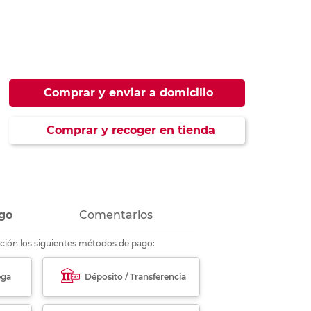
ás
ás
ás
ás
Comprar y enviar a domicilio
Comprar y recoger en tienda
go
Comentarios
ción los siguientes métodos de pago:
ega
Déposito / Transferencia