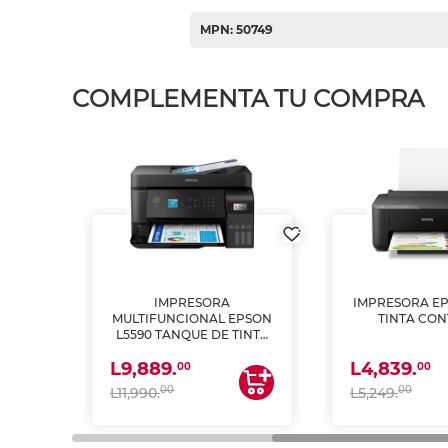
MPN: 50749
COMPLEMENTA TU COMPRA
IMPRESORA
IMPRESORA EP
PSON
MULTIFUNCIONAL EPSON
TINTA CON
INTA
L5590 TANQUE DE TINTA
 Y
(IMPRIME, COPIA Y
L9,889.
L4,839.
ESCANEA)
00
00
00
00
L11,990.
L5,249.