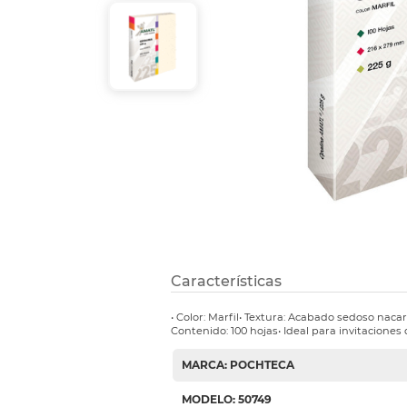
Etiquetas i
Refuerzos 
Características
• Color: Marfil• Textura: Acabado sedoso naca
Contenido: 100 hojas• Ideal para invitaciones 
MARCA: POCHTECA
MODELO: 50749