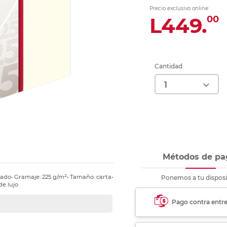
nkjet y láser
Ver más
Ver más
Ver más
Ver m
Ver m
Ver m
Ver m
Precio exclusivo online:
para carpeta
L449.
00
Ver más
Cantidad
Métodos de pa
rado• Gramaje: 225 g/m²• Tamaño: carta•
Ponemos a tu disposi
de lujo
Pago contra entr