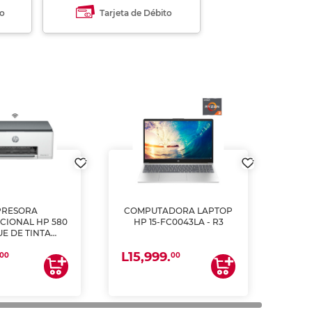
to
Tarjeta de Débito
PRESORA
COMPUTADORA LAPTOP
CIONAL HP 580
HP 15-FC0043LA - R3
E DE TINTA
ME, COPIA Y
L15,999.
CANEA)
00
00