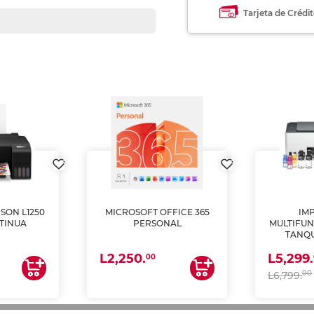
Tarjeta de Crédi
SON L1250
MICROSOFT OFFICE 365
IM
TINUA
PERSONAL
MULTIFUN
TANQU
(IMPRI
L2,250.
L5,299.
ES
00
00
L6,799.