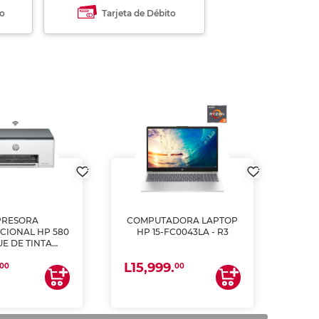
to
Tarjeta de Débito
PRESORA
COMPUTADORA LAPTOP
CIONAL HP 580
HP 15-FC0043LA - R3
E DE TINTA
ME, COPIA Y
L15,999.
CANEA)
00
00