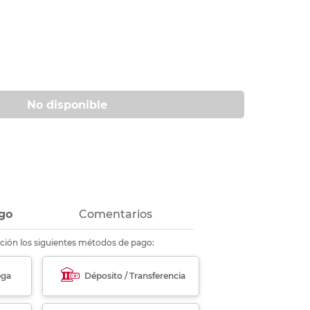
ás
ás
ás
ás
No disponible
go
Comentarios
ción los siguientes métodos de pago:
ega
Déposito / Transferencia