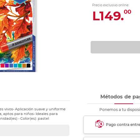
nkjet y láser
Ver más
Ver más
Ver más
Ver m
Ver m
Ver m
Ver m
Precio exclusivo online:
para carpeta
L149.
00
Ver más
Métodos de pa
es vivos• Aplicación suave y uniforme
Ponemos a tu disposi
a, aptos para niños• Ideales para
nidad(es) • Color(es): pastel
Pago contra entr