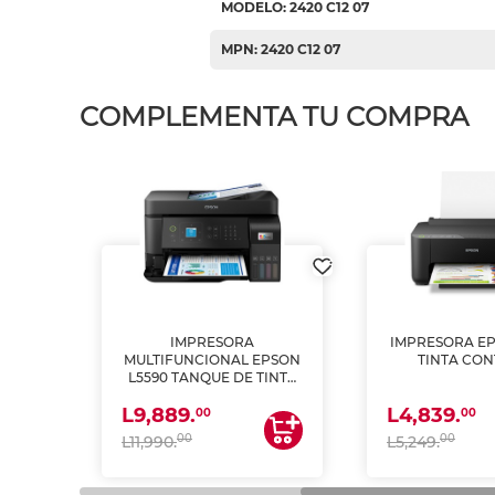
MODELO: 2420 C12 07
MPN: 2420 C12 07
COMPLEMENTA TU COMPRA
IMPRESORA
IMPRESORA EP
PSON
MULTIFUNCIONAL EPSON
TINTA CON
INTA
L5590 TANQUE DE TINTA
 Y
(IMPRIME, COPIA Y
L9,889.
L4,839.
ESCANEA)
00
00
00
00
L11,990.
L5,249.