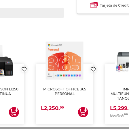
Tarjeta de Crédi
SON L1250
MICROSOFT OFFICE 365
IM
TINUA
PERSONAL
MULTIFUN
TANQU
(IMPRI
L2,250.
L5,299.
ES
00
00
L6,799.