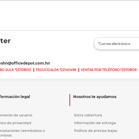
ter
teshn@officedepot.com.hn
RO SULA *25708100
TEGUCIGALPA *22140499
VENTAS POR TELÉFONO *25708109
formación legal
Nosotros te ayudamos
onvenio de usuario
Extra cobertura
viso de privacidad
Información de entrega
evoluciones reembolsos o
Política de precios bajos
ambios